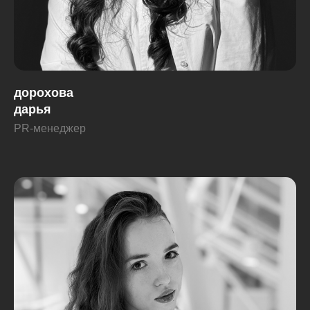
дорохова
дарья
PR-менеджер