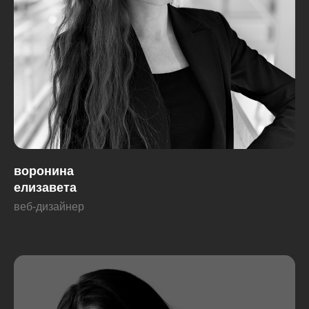
воронина
елизавета
веб-дизайнер